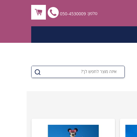
לחץ
טלפון:
050-4530009
לחיוג
ישיר
050-
4530009