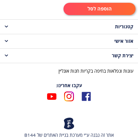
הוספה לסל
קטגוריות
אזור אישי
עוגות לקטנטנים
יצירת קשר
עגלת קניות
עוגות לבנות
עוגות ונפלאות בחיפה בקריות חנות אונליין
טלפון | 076-8618933
עוגות לבנים
עקבו אחרינו:
עוגות לילדים
הודעת ואטסאפ | 054-3016511
פייסבוק
אינסטגרם
יוטיוב
עוגות למבוגרים
אימייל |
katz.shirley@gmail.com
עוגות בת מצווה
כתובת | הלל 5, חיפה
אתר זה נבנה ע"י מערכת בניית האתרים של B144
עוגות חתונה
כל הקטגוריות