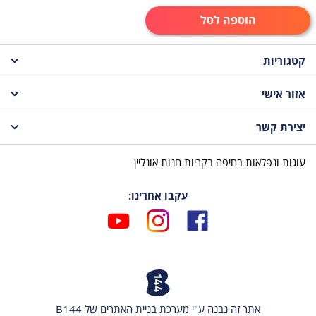
הוספה לסל
קטגוריות
אזור אישי
עוגות לקטנטנים
יצירת קשר
עגלת קניות
עוגות לבנות
עוגות ונפלאות בחיפה בקריות חנות אונליין
טלפון | 076-8618933
עוגות לבנים
עקבו אחרינו:
עוגות לילדים
הודעת ואטסאפ | 054-3016511
פייסבוק
אינסטגרם
יוטיוב
עוגות למבוגרים
אימייל |
katz.shirley@gmail.com
עוגות בת מצווה
כתובת | הלל 5, חיפה
אתר זה נבנה ע"י מערכת בניית האתרים של B144
עוגות חתונה
כל הקטגוריות