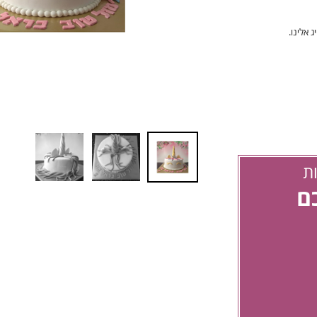
 אלינו.
ת
כם