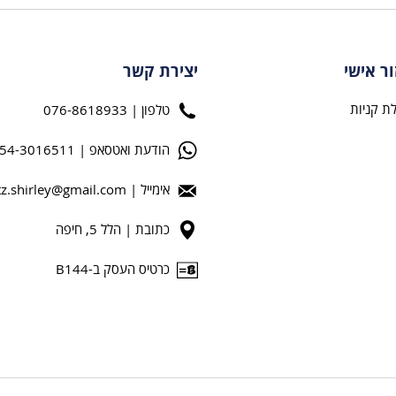
ור אישי
יצירת קשר
ת קניות
טלפון | 076-8618933
הודעת ואטסאפ | 054-3016511
אימייל |
tz.shirley@gmail.com
כתובת | הלל 5, חיפה
כרטיס העסק ב-B144