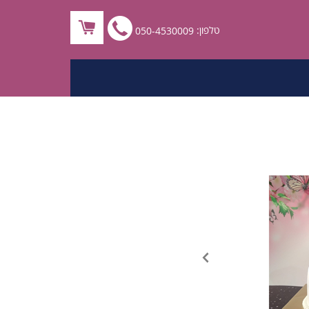
לחץ
טלפון:
050-4530009
לחיוג
ישיר
050-
4530009