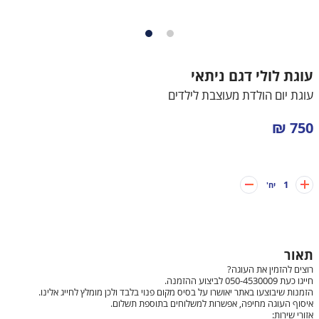
עוגות לבנים
עוגות בת מצווה
עוגות חתונה
עוגת לולי דגם ניתאי
עוגת יום הולדת מעוצבת לילדים
עוגות מתנה
750 ₪
עוגות מספרים
קאפקייקס מעוצבים
1
יח'
תאור
רוצים להזמין את העוגה?
חייגו כעת 050-4530009 לביצוע ההזמנה.
הזמנות שיבוצעו באתר יאושרו על בסיס מקום פנוי בלבד ולכן מומלץ לחייג אלינו.
איסוף העוגה מחיפה, אפשרות למשלוחים בתוספת תשלום.
אזורי שירות: