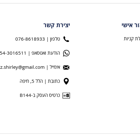
ור אישי
יצירת קשר
ת קניות
טלפון | 076-8618933
הודעת ואטסאפ | 054-3016511
אימייל |
tz.shirley@gmail.com
כתובת | הלל 5, חיפה
כרטיס העסק ב-B144