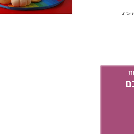
 אלינו.
ת
כם