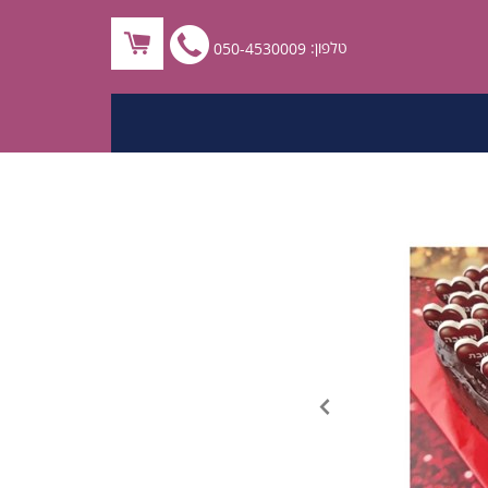
לחץ
טלפון:
050-4530009
לחיוג
ישיר
050-
4530009