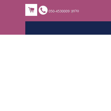
לחץ
טלפון:
050-4530009
לחיוג
ישיר
050-
4530009